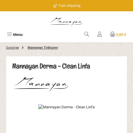
Passa al contenuto principale
Fast shipping
Menu
0,00 €
Sonstige
Mannayan Tinkturen
Mannayan Derma - Clean Linfa
Salta la galleria di immagini