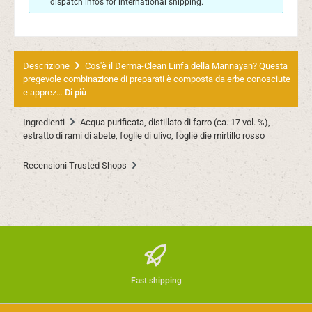
dispatch infos for international shipping.
Descrizione
Cos'è il Derma-Clean Linfa della Mannayan? Questa
pregevole combinazione di preparati è composta da erbe conosciute
e apprez…
Di più
Ingredienti
Acqua purificata, distillato di farro (ca. 17 vol. %),
estratto di rami di abete, foglie di ulivo, foglie die mirtillo rosso
Recensioni Trusted Shops
Fast shipping