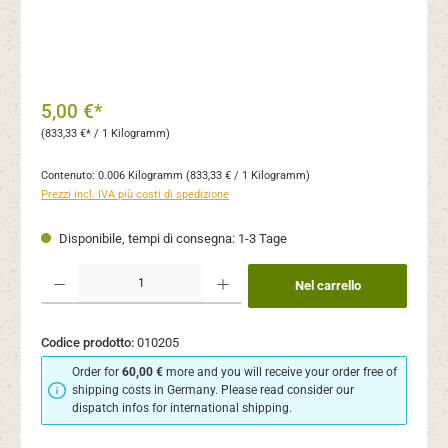
5,00 €*
(833,33 €* / 1 Kilogramm)
Contenuto:
0.006 Kilogramm
(833,33 € / 1 Kilogramm)
Prezzi incl. IVA più costi di spedizione
Disponibile, tempi di consegna: 1-3 Tage
Quantità del prodotto: inserisci la quantità desiderata o usa i pulsanti per aument
Nel carrello
Codice prodotto:
010205
Order for
60,00 €
more and you will receive your order free of
shipping costs in Germany. Please read consider our
dispatch infos for international shipping.