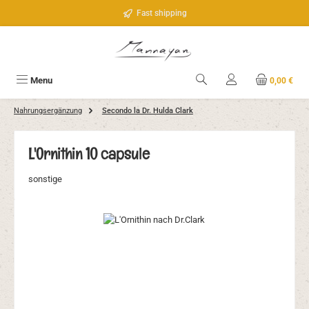
Passa al contenuto principale
Fast shipping
Menu
0,00 €
Nahrungsergänzung
Secondo la Dr. Hulda Clark
L'Ornithin 10 capsule
sonstige
Salta la galleria di immagini