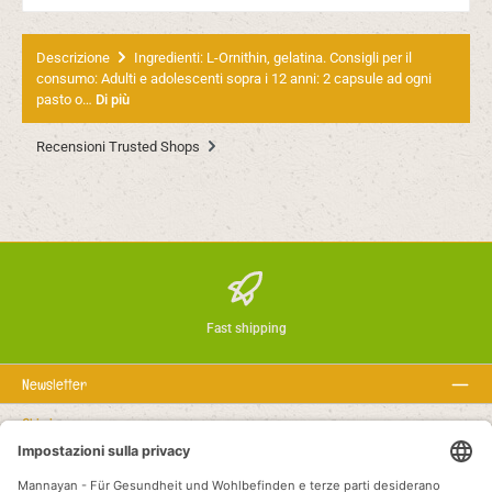
Descrizione
Ingredienti: L-Ornithin, gelatina. Consigli per il
consumo: Adulti e adolescenti sopra i 12 anni: 2 capsule ad ogni
pasto o…
Di più
Recensioni Trusted Shops
Fast shipping
Newsletter
Chi siamo
Rechtstexte