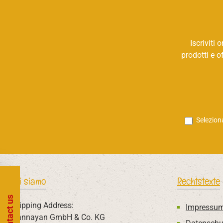
Iscriviti
prodotti e o
Selezion
Chi siamo
Rechtstexte
Contact us
Shipping Address:
Impressu
Mannayan GmbH & Co. KG