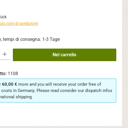
tück
 più costi di spedizione
, tempi di consegna: 1-3 Tage
dotto: inserisci la quantità desiderata o usa i pulsanti per aumentare o di
Nel carrello
tto:
1108
r
60,00 €
more and you will receive your order free of
 costs in Germany. Please read consider our dispatch infos
rnational shipping.