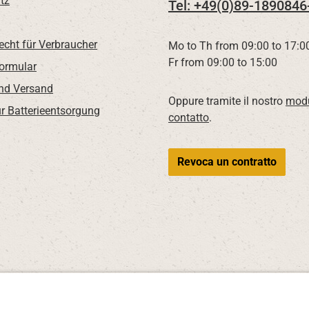
tz
Tel: +49(0)89-1890846
echt für Verbraucher
Mo to Th from 09:00 to 17:0
Fr from 09:00 to 15:00
Formular
nd Versand
Oppure tramite il nostro
modu
r Batterieentsorgung
contatto
.
Revoca un contratto