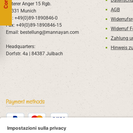
Datenschu
Unterer Anger 15 Rgb.
AGB
80331 Munich
Tel: +49(0)89-1890846-0
Widerrufsr
Fax: +49(0)89-1890846-15
Widerruf 
Email: bestellung@mannayan.com
Zahlung u
Headquarters:
Hinweis zu
Dorfstr. 4a | 84387 Julbach
Payment methods
PayPal
Kredit- oder Debitkarte