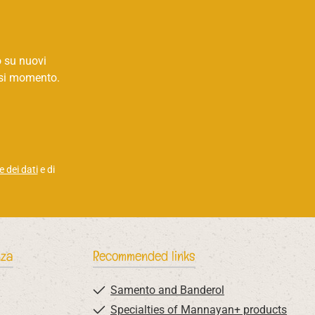
o su nuovi
iasi momento.
 dei dati
e di
nza
Recommended links
Samento and Banderol
Specialties of Mannayan+ products