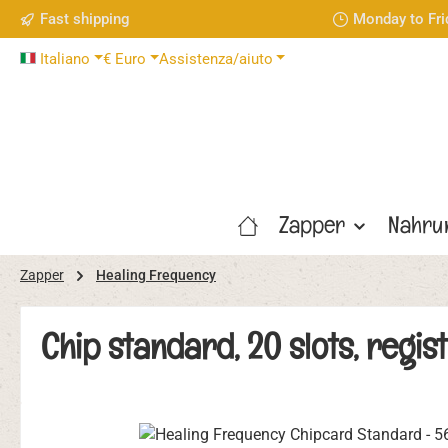
Fast shipping
Monday to Fri
sa al contenuto principale
Salta alla ricerca
Passa alla navigazione principale
Italiano
€
Euro
Assistenza/aiuto
Zapper
Nahru
Zapper
Healing Frequency
Chip standard, 20 slots, regist
Salta la galleria di immagini