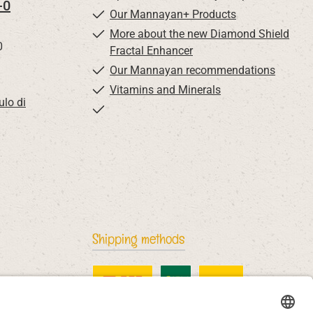
-0
Our Mannayan+ Products
More about the new Diamond Shield
0
Fractal Enhancer
Our Mannayan recommendations
Vitamins and Minerals
lo di
Shipping methods
DHL Standard
China Post
DHL International