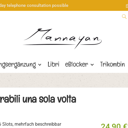
day telephone consultation possible
ngsergänzung
Libri
eBlocker
Trikombin
rabili una sola volta
24,90 €