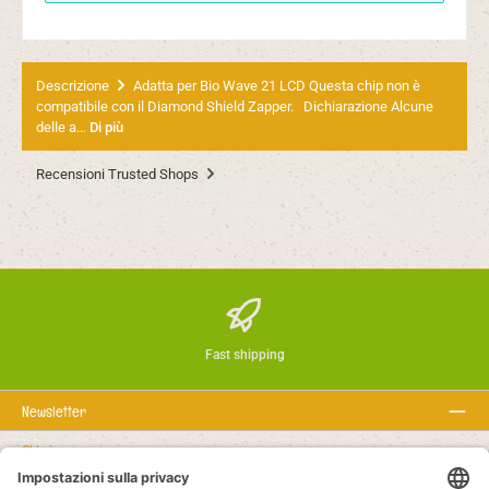
Descrizione
Adatta per Bio Wave 21 LCD Questa chip non è
compatibile con il Diamond Shield Zapper. Dichiarazione Alcune
delle a…
Di più
Recensioni Trusted Shops
Fast shipping
Newsletter
Chi siamo