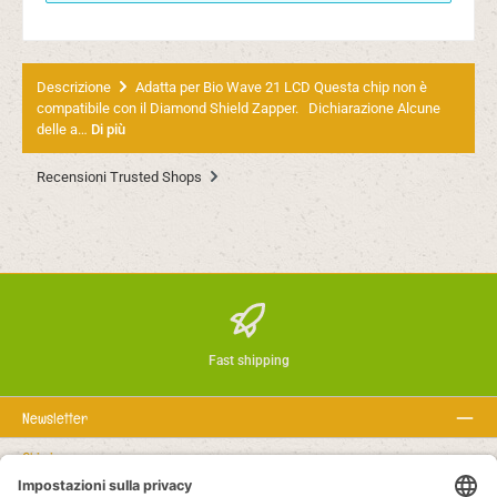
Descrizione
Adatta per Bio Wave 21 LCD Questa chip non è
compatibile con il Diamond Shield Zapper. Dichiarazione Alcune
delle a…
Di più
Recensioni Trusted Shops
Fast shipping
Newsletter
Chi siamo