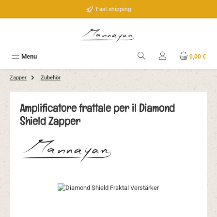
Passa al contenuto principale
Fast shipping
Menu
0,00 €
Zapper
Zubehör
Amplificatore frattale per il Diamond
Shield Zapper
Salta la galleria di immagini