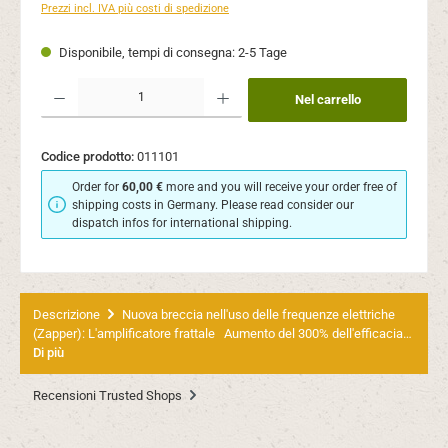
Prezzi incl. IVA più costi di spedizione
Disponibile, tempi di consegna: 2-5 Tage
Quantità del prodotto: inserisci la quantità desiderata o usa i pulsanti per aument
Nel carrello
Codice prodotto:
011101
Order for
60,00 €
more and you will receive your order free of
shipping costs in Germany. Please read consider our
dispatch infos for international shipping.
Descrizione
Nuova breccia nell'uso delle frequenze elettriche
(Zapper): L'amplificatore frattale Aumento del 300% dell'efficacia…
Di più
Recensioni Trusted Shops