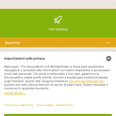
Fast shipping
Newsletter
Chi siamo
Rechtstexte
Linea telefonica di assistenza
Recommended links
Payment methods
Shipping methods
Impressum
Datenschutz
AGB
Vertriebspartner International